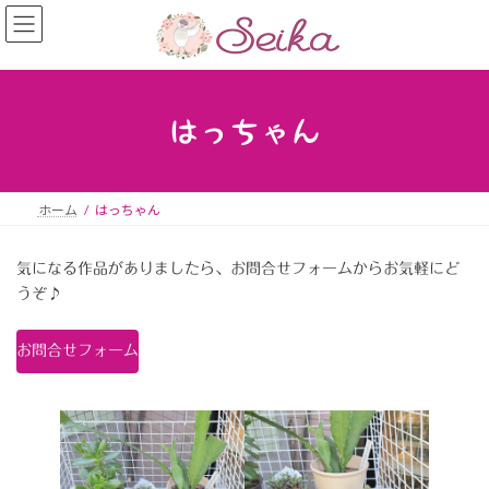
コ
ナ
ン
ビ
テ
ゲ
ン
ー
ツ
シ
へ
ョ
はっちゃん
ス
ン
キ
に
ッ
移
プ
動
ホーム
はっちゃん
気になる作品がありましたら、お問合せフォームからお気軽にど
うぞ♪
お問合せフォーム